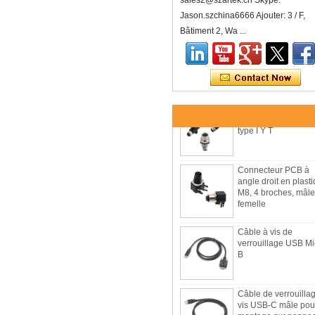
sales2@szartek.cn Skype:
Jason.szchina6666 Ajouter: 3 / F,
Bâtiment 2, Wa ...
Câble 7/8 5 pôles m
vers femelle droit ou
angle droit
Connecteur adaptat
M8 mâle ou femelle
type I Y T
Connecteur PCB à
angle droit en plast
M8, 4 broches, mâle
femelle
Câble à vis de
verrouillage USB Mi
B
Câble de verrouilla
vis USB-C mâle pou
montage sur panne