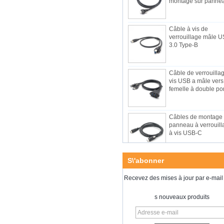
Câble à vis de
verrouillage mâle 
3.0 Type-B
Câble de verrouilla
vis USB a mâle vers
femelle à double por
Câbles de montage 
panneau à verrouill
à vis USB-C
Câbles RJ50 10P1
S\'abonner
mâle à mâle,
connecteur à doubl
extrémité
Recevez des mises à jour par e-mail 
Câble de verrouilla
s nouveaux produits
vis USB 3.0 A mâle 
USB type-C