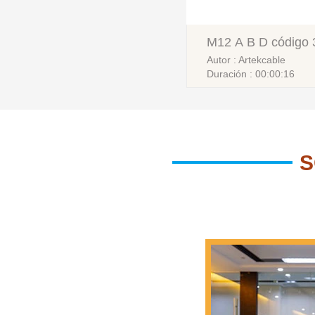
M12 A B D código 3
Autor : Artekcable
pines macho hembr
Duración : 00:00:16
recto conector de 
S