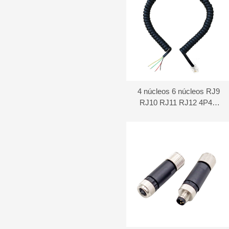
4 núcleos 6 núcleos RJ9
RJ10 RJ11 RJ12 4P4C
6P4C 6P6C enchufe
modular cable plano en
espiral para teléfono, cable
en espiral para teléfono